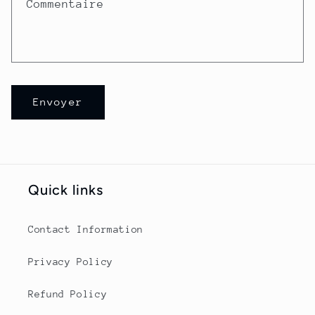
Commentaire
i
r
e
d
e
Envoyer
c
o
n
t
Quick links
a
c
Contact Information
t
Privacy Policy
Refund Policy