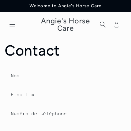
et
Welcome to Angie's Horse Care
passer
au
contenu
Angie's Horse
Panier
Care
Contact
F
Nom
o
r
E-mail
*
m
u
Numéro de téléphone
l
a