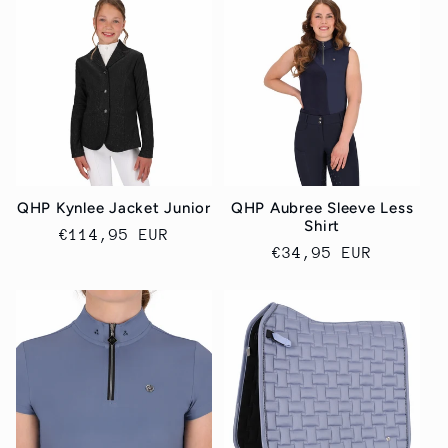
QHP Kynlee Jacket Junior
QHP Aubree Sleeve Less
Shirt
Ordinarie
€114,95 EUR
Ordinarie
€34,95 EUR
pris
pris