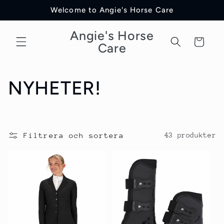
vidare
Welcome to Angie's Horse Care
till
innehåll
Angie's Horse
Varukorg
Care
P
NYHETER!
r
o
Filtrera och sortera
43 produkter
d
u
k