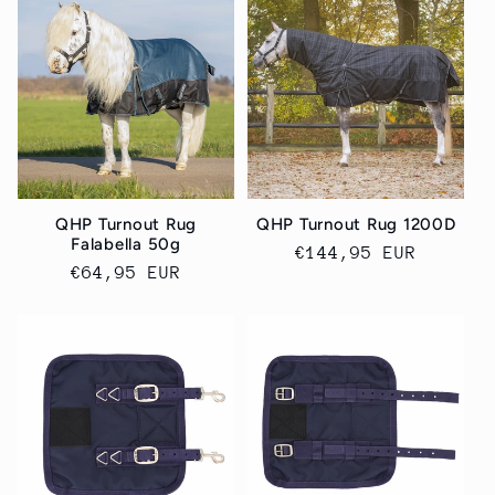
QHP Turnout Rug
QHP Turnout Rug 1200D
Falabella 50g
Ordinarie
€144,95 EUR
Ordinarie
€64,95 EUR
pris
pris